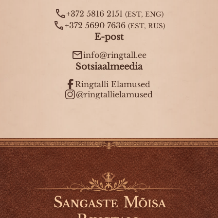
+372 5816 2151
(EST, ENG)
+372 5690 7636
(EST, RUS)
E-post
info@ringtall.ee
Sotsiaalmeedia
Ringtalli Elamused
@ringtallielamused