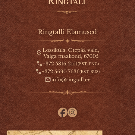
Ringtalli Elamused
Lossiküla, Otepää vald,
Valga maakond, 67005
+372 5816 2151
(EST, ENG)
+372 5690 7636
(EST, RUS)
info@ringtall.ee